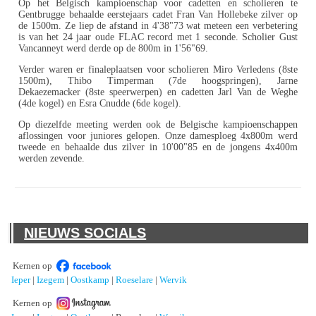
Op het Belgisch kampioenschap voor cadetten en scholieren te
Gentbrugge behaalde eerstejaars cadet Fran Van Hollebeke zilver op
de 1500m. Ze liep de afstand in 4'38"73 wat meteen een verbetering
is van het 24 jaar oude FLAC record met 1 seconde. Scholier Gust
Vancanneyt werd derde op de 800m in 1'56"69.
Verder waren er finaleplaatsen voor scholieren Miro Verledens (8ste
1500m), Thibo Timperman (7de hoogspringen), Jarne
Dekaezemacker (8ste speerwerpen) en cadetten Jarl Van de Weghe
(4de kogel) en Esra Cnudde (6de kogel).
Op diezelfde meeting werden ook de Belgische kampioenschappen
aflossingen voor juniores gelopen. Onze damesploeg 4x800m werd
tweede en behaalde dus zilver in 10'00"85 en de jongens 4x400m
werden zevende.
NIEUWS SOCIALS
Kernen op
Ieper
|
Izegem
|
Oostkamp
|
Roeselare
|
Wervik
Kernen op