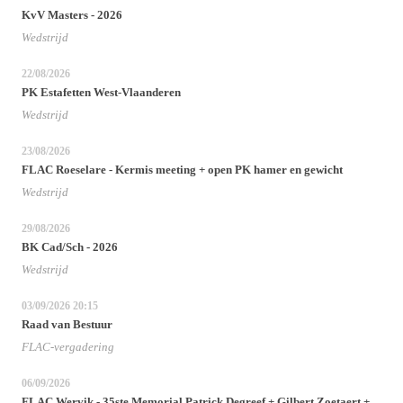
KvV Masters - 2026
Wedstrijd
22/08/2026
PK Estafetten West-Vlaanderen
Wedstrijd
23/08/2026
FLAC Roeselare - Kermis meeting + open PK hamer en gewicht
Wedstrijd
29/08/2026
BK Cad/Sch - 2026
Wedstrijd
03/09/2026
20:15
Raad van Bestuur
FLAC-vergadering
06/09/2026
FLAC Wervik - 35ste Memorial Patrick Degreef + Gilbert Zoetaert +