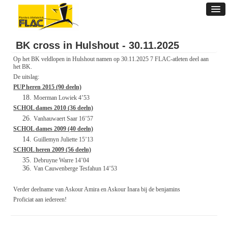
BK cross in Hulshout - 30.11.2025
Op het BK veldlopen in Hulshout namen op 30.11.2025 7 FLAC-atleten deel aan
het BK.
De uitslag:
PUP heren 2015 (90 deeln)
Moerman Lowiek 4’53
SCHOL dames 2010 (36 deeln)
Vanhauwaert Saar 16’57
SCHOL dames 2009 (40 deeln)
Guillemyn Juliette 15’13
SCHOL heren 2009 (56 deeln)
Debruyne Warre 14’04
Van Cauwenberge Tesfahun 14’53
Verder deelname van Askour Amira en Askour Inara bij de benjamins
Proficiat aan iedereen!