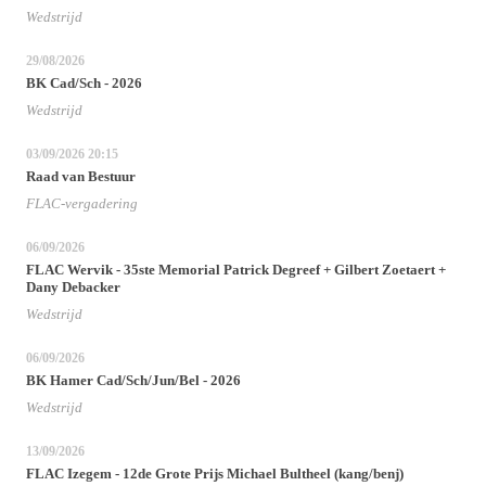
Wedstrijd
29/08/2026
BK Cad/Sch - 2026
Wedstrijd
03/09/2026
20:15
Raad van Bestuur
FLAC-vergadering
06/09/2026
FLAC Wervik - 35ste Memorial Patrick Degreef + Gilbert Zoetaert +
Dany Debacker
Wedstrijd
06/09/2026
BK Hamer Cad/Sch/Jun/Bel - 2026
Wedstrijd
13/09/2026
FLAC Izegem - 12de Grote Prijs Michael Bultheel (kang/benj)