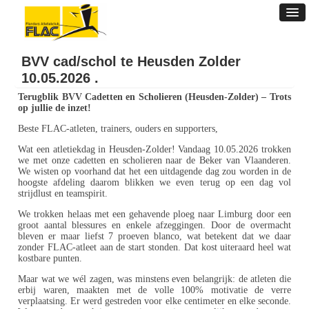
BVV cad/schol te Heusden Zolder
10.05.2026 .
Terugblik BVV Cadetten en Scholieren (Heusden-Zolder) – Trots
op jullie de inzet!
Beste FLAC-atleten, trainers, ouders en supporters,
Wat een atletiekdag in Heusden-Zolder! Vandaag 10.05.2026 trokken
we met onze cadetten en scholieren naar de Beker van Vlaanderen.
We wisten op voorhand dat het een uitdagende dag zou worden in de
hoogste afdeling daarom blikken we even terug op een dag vol
strijdlust en teamspirit.
We trokken helaas met een gehavende ploeg naar Limburg door een
groot aantal blessures en enkele afzeggingen. Door de overmacht
bleven er maar liefst 7 proeven blanco, wat betekent dat we daar
zonder FLAC-atleet aan de start stonden. Dat kost uiteraard heel wat
kostbare punten.
Maar wat we wél zagen, was minstens even belangrijk: de atleten die
erbij waren, maakten met de volle 100% motivatie de verre
verplaatsing. Er werd gestreden voor elke centimeter en elke seconde.