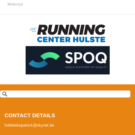
Wedstrijd
CONTACT DETAILS
hollebekepatrick@skynet.be