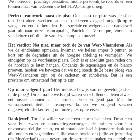
We noteerden prachtige prestaties, mooie persoonlijke records en een
tonnen inzet van iedereen die het FLAC-truitje droeg.
Perfect teamwork naast de piste
Ook naast de piste was de sfeer
top. De trainers werkten samen om iedereen zo goed mogelijk op te
vangen en voor te bereiden. Een speciale en welgemeende dankjewel
gaat uit naar onze teamcaptains, Patrick en Veronique, voor hun
vlekkeloze coördinatie van deze complexe puzzel.
Het verdict: Net niet, maar toch de 2e van West-Vlaanderen
Als
we de eindbalans opmaken, kwamen we helaas amper 8 punten te
kort om de degradatie uit de hoogste afdeling te vermijden. We
eindigden op de voorlaatste plaats. Toch is er absoluut geen reden om
de hoofden te laten hangen. Ondanks de tegenslagen en de blanco
proeven, hebben we bewezen dat we nog steeds de 2e beste ploeg van
West-Vlaanderen zijn bij de cadetten en scholieren. Dat is een
prestatie om ontzettend fier op te zijn!
Op naar volgend jaar!
Het mooiste bewijs van de geweldige sfeer
in de ploeg! Direct na de wedstrijd waren verschillende atleten alweer
enthousiast plannen aan het smeden voor volgend jaar. Met die
winnaarsmentaliteit en teamgeest komen we volgend seizoen
ongetwijfeld sterker terug om onze plek op te eisen.
Dankjewel!
Tot slot willen we iedereen enorm bedanken. De atleten
voor hun zweet en doorzettingsvermogen, de trainers voor hun
onvoorwaardelijke steun, en uiteraard een heel bijzondere dank aan
alle ouders en begeleiders. Jullie waren bereid om jullie vrije zondag
(én Moederdag!) op te geven om de verre rit te maken en de club en