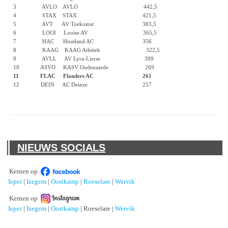
3 AVLO AVLO 442,5
4 STAX STAX 421,5
5 AVT AV Toekomst 383,5
6 LOOI Looise AV 365,5
7 HAC Houtland AC 356
8 KAAG KAAG Atletiek 322,5
9 AVLL AV Lyra-Lierse 309
10 ASVO KASV Oudenaarde 269
11 FLAC Flanders AC 261
12 DEIN AC Deinze 257
NIEUWS SOCIALS
Kernen op
Ieper
|
Izegem
|
Oostkamp
|
Roeselare
|
Wervik
Kernen op
Ieper
|
Izegem
|
Oostkamp
| Roeselare |
Wervik