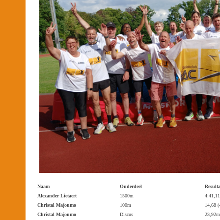
Naam
Onderdeel
Result
Alexander Lietaert
1500m
4:41,11
Christal Majoumo
100m
14,68 (
Christal Majoumo
Discus
23,92m