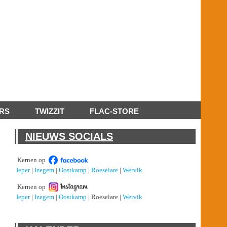
RS
TWIZZIT
FLAC-STORE
NIEUWS SOCIALS
Kernen op
Ieper
|
Izegem
|
Oostkamp
|
Roeselare
|
Wervik
Kernen op
Ieper
|
Izegem
|
Oostkamp
| Roeselare |
Wervik