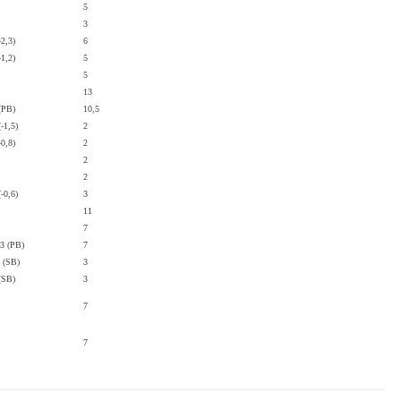
5
3
-2,3)
6
-1,2)
5
5
13
(PB)
10,5
-1,5)
2
-0,8)
2
2
2
-0,6)
3
11
7
33 (PB)
7
 (SB)
3
(SB)
3
7
7