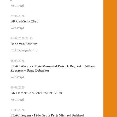
Wedstrijd
29/08/2026
BK Cad/Sch - 2026
Wedstrijd
03/09/2026
20:15
Raad van Bestuur
FLAC-vergadering
06/09/2026
FLAC Wervik - 35ste Memorial Patrick Degreef + Gilbert
Zoetaert + Dany Debacker
Wedstrijd
06/09/2026
BK Hamer Cad/Sch/Jun/Bel - 2026
Wedstrijd
13/09/2026
FLAC Izegem - 12de Grote Prijs Michael Bultheel