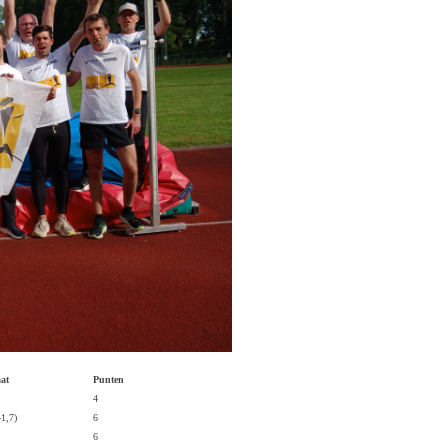
aat
Punten
4
-1,7)
6
6