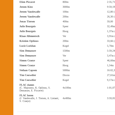
Elien Piccavet
800m
2:35,71
Jeroen Kins
3000m
9:59,19
Jeroen Vandewalle
100m
12,80 (
Jeroen Vandewalle
200m
26,30 (
Jonas Tiersen
400m
59,00
Julie Bourgois
Speer
32,49m
Julie Bourgois
Hoog
1,37m 
Klaas Allemeersch
Ver
3,91m (
Kristien Oplinus
200m
33,66 (
Lucie Loridan
Kogel
5,70m
Sien Demasure
1500m
5:59,24
Sien Demasure
Ver
3,47m (
Simon Craeye
Speer
46,60m
Simon Craeye
Hoog
1,54m
Stefaan Capoen
5000m
16:02,
Tim Couwelier
Discus
27,61m
Tim Couwelier
Kogel
9,17m 
FLAC dames
(C. Majoumo, K. Oplinus, S.
4x100m
1:01,07
Demasure, E. Piccavet)
FLAC heren
(J. Vandewalle, J. Tiersen, A. Lietaert,
4x400m
3:59,05
S. Craeye)