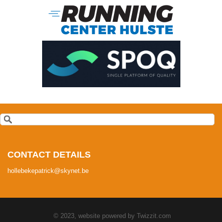
CONTACT DETAILS
hollebekepatrick@skynet.be
© 2023, website powered by
Twizzit.com