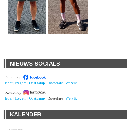
NIEUWS SOCIALS
Kernen op
Ieper
|
Izegem
|
Oostkamp
|
Roeselare
|
Wervik
Kernen op
Ieper
|
Izegem
|
Oostkamp
| Roeselare |
Wervik
KALENDER