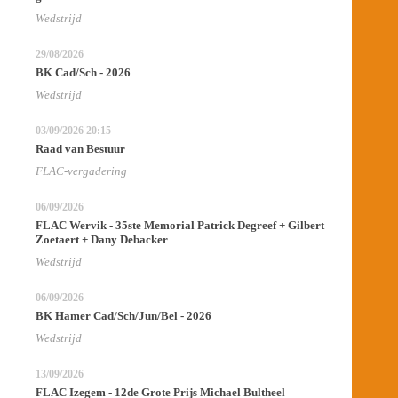
Wedstrijd
29/08/2026
BK Cad/Sch - 2026
Wedstrijd
03/09/2026
20:15
Raad van Bestuur
FLAC-vergadering
06/09/2026
FLAC Wervik - 35ste Memorial Patrick Degreef + Gilbert
Zoetaert + Dany Debacker
Wedstrijd
06/09/2026
BK Hamer Cad/Sch/Jun/Bel - 2026
Wedstrijd
13/09/2026
FLAC Izegem - 12de Grote Prijs Michael Bultheel