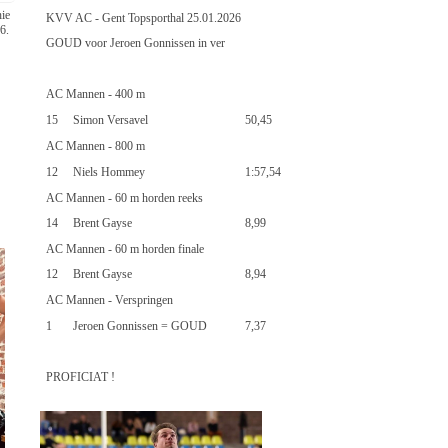
ie
KVV AC - Gent Topsporthal 25.01.2026
6.
GOUD voor Jeroen Gonnissen in ver
AC Mannen - 400 m
15
Simon Versavel
50,45
AC Mannen - 800 m
12
Niels Hommey
1:57,54
AC Mannen - 60 m horden reeks
14
Brent Gayse
8,99
AC Mannen - 60 m horden finale
12
Brent Gayse
8,94
AC Mannen - Verspringen
1
Jeroen Gonnissen = GOUD
7,37
PROFICIAT !