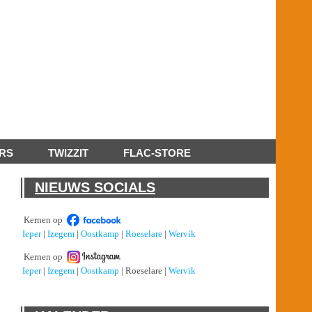
RS
TWIZZIT
FLAC-STORE
NIEUWS SOCIALS
Kernen op
Ieper
|
Izegem
|
Oostkamp
|
Roeselare
|
Wervik
Kernen op
Ieper
|
Izegem
|
Oostkamp
| Roeselare |
Wervik