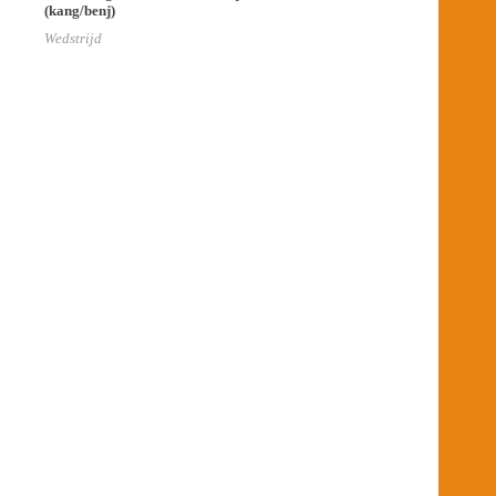
(kang/benj)
Wedstrijd