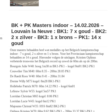
BK + PK Masters indoor – 14.02.2026 –
Louvain la Neuve : BK1: 7 x goud - BK2:
2 x zilver - BK3: 1 x brons – PK1: 14 x
en
goud
Onze masters behaalden heel wat medailles op het Belgsich kampioenschap
indoor : 7 x goud, 2 x zilver en 1 x brons. Voor het Provinciaan kampioenschap
behaalden ze 14 x goud. Hieronder volgen de uitslagen. Kristien Oplinus
verbeterde trouwens het Belgsich record op zowel de 60m als op de 200m.
Bourgois Julie W40: hoog 1m38 m BK1-PK1 – kogel 9m91 BK2-PK1
Couwelier Tim M40: 60m 8.35 – 200m 28.05 PK1
De Raedt Roos W40: 60m 9.41 – 200m 31.84
Dorme Willy M75 kogel: 8m28 BK1-PK1
Hollebeke Patrick M70: 60m 14.22 PK1 – kogel 6m01
.
Lefieuw Sylvie W55: kogel 5m57 PK1
Lorridan Christian M65 kogel: 8:06 PK1
Lorridan Lucie W45: kogel 6m12 PK1
Majoumo Christal W35: HSS 8m82 BK2-PK1
Oplinus Kristien W70: 60m 9.62 BK1-PK1 – 200m 33.37 BK1-PK1 =