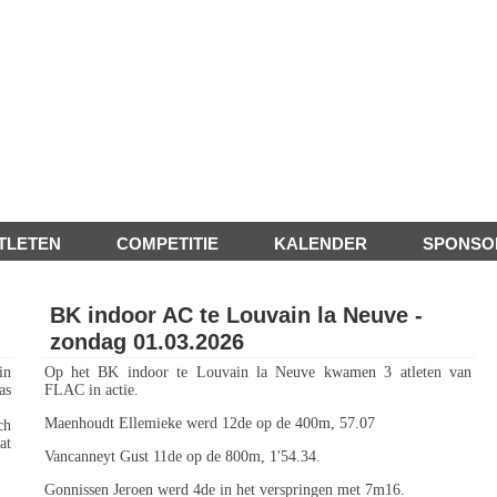
TLETEN
COMPETITIE
KALENDER
SPONSO
BK indoor AC te Louvain la Neuve -
zondag 01.03.2026
in
Op het BK indoor te Louvain la Neuve kwamen 3 atleten van
as
FLAC in actie.
Maenhoudt Ellemieke werd 12de op de 400m, 57.07
ch
t
Vancanneyt Gust 11de op de 800m, 1'54.34.
Gonnissen Jeroen werd 4de in het verspringen met 7m16.