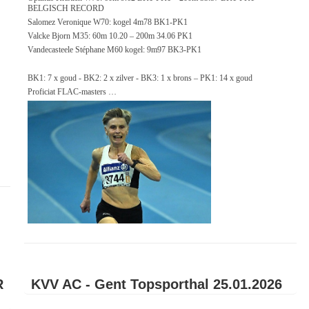
BELGISCH RECORD
Salomez Veronique W70: kogel 4m78 BK1-PK1
Valcke Bjorn M35: 60m 10.20 – 200m 34.06 PK1
Vandecasteele Stéphane M60 kogel: 9m97 BK3-PK1
BK1: 7 x goud - BK2: 2 x zilver - BK3: 1 x brons – PK1: 14 x goud
Proficiat FLAC-masters …
R
KVV AC - Gent Topsporthal 25.01.2026